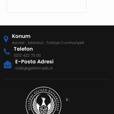
Konum
Avcılar , İstanbul , Türkiye Cumhuriyeti
Telefon
0212 422 70 00
E-Posta Adresi
oidb@gelisim.edu.tr
: