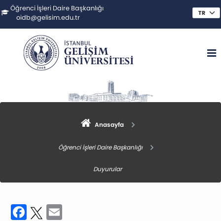
Öğrenci İşleri Daire Başkanlığı
oidb@gelisim.edu.tr
Anasayfa
Öğrenci İşleri Daire Başkanlığı
Duyurular
Facebook
Twitter
Email